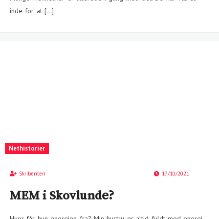
inde for at […]
Nethistorier
Skribenten
17/10/2021
MEM i Skovlunde?
Hvor får hun energien fra? Min hustru er altid fyldt med energi.