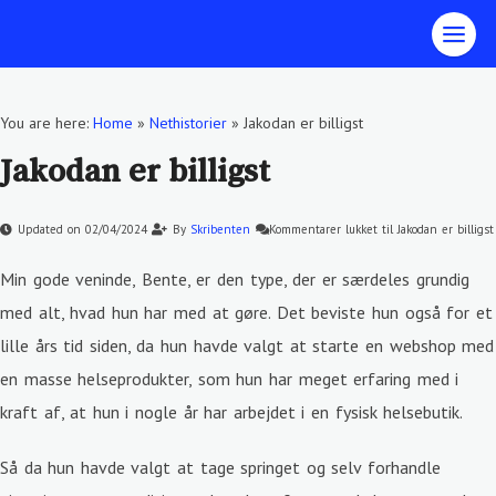
You are here:
Home
»
Nethistorier
»
Jakodan er billigst
Jakodan er billigst
Updated on 02/04/2024
By
Skribenten
Kommentarer lukket
til Jakodan er billigst
Min gode veninde, Bente, er den type, der er særdeles grundig
med alt, hvad hun har med at gøre. Det beviste hun også for et
lille års tid siden, da hun havde valgt at starte en webshop med
en masse helseprodukter, som hun har meget erfaring med i
kraft af, at hun i nogle år har arbejdet i en fysisk helsebutik.
Så da hun havde valgt at tage springet og selv forhandle