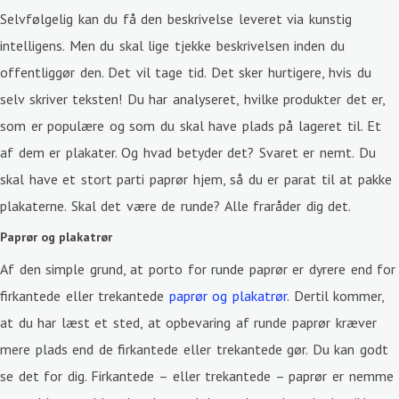
Selvfølgelig kan du få den beskrivelse leveret via kunstig
intelligens. Men du skal lige tjekke beskrivelsen inden du
offentliggør den. Det vil tage tid. Det sker hurtigere, hvis du
selv skriver teksten! Du har analyseret, hvilke produkter det er,
som er populære og som du skal have plads på lageret til. Et
af dem er plakater. Og hvad betyder det? Svaret er nemt. Du
skal have et stort parti paprør hjem, så du er parat til at pakke
plakaterne. Skal det være de runde? Alle fraråder dig det.
Paprør og plakatrør
Af den simple grund, at porto for runde paprør er dyrere end for
firkantede eller trekantede
paprør og plakatrør
. Dertil kommer,
at du har læst et sted, at opbevaring af runde paprør kræver
mere plads end de firkantede eller trekantede gør. Du kan godt
se det for dig. Firkantede – eller trekantede – paprør er nemme