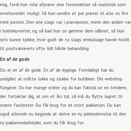
mig, fordi hun ville afprøve sine forsendelser så realistisk som
overhovedet muligt. Så hun sendte et par prøver til alle os fire
med posten. Den ene slags var i prøveposer, mens den anden var
i boblekuverter, og så bad hun os gemme dem uåbnet, så hun
selv kunne tjekke, hvor godt de to slags emballage havde holdt
til postvæsenets ofte lidt hårde behandling.
En af de gode
Du er en af de gode. En af de dygtige. Foreløbigt har du
undgået at måtte lukke og slukke for butikken. Din webshop
fungerer. Du har mange ordrer og du kan faktisk se en tendens,
der fortæller dig, at om et års tid, så må du flytte lagret til
større faciliteter. Du får brug for et stort pakkerum. Du kan
også allerede nu begynde at skrive en ny jobbeskrivelse til den
ny pakkemedarbejder, som du får brug for.