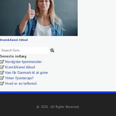
Kram&Kanel tilbud
Seneste indlæg
Nordjyske hjemmesider
Kram&Kanel tilbud
Han får Danmark til at grine
Virker fysioterapi?
Hvad er en løftestol
© 2026 . All Rights Reserved.