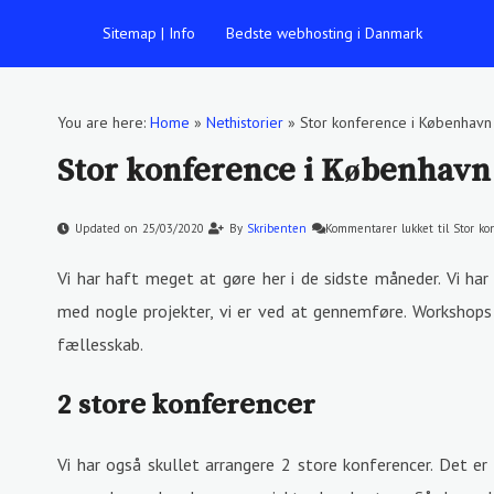
Sitemap | Info
Bedste webhosting i Danmark
You are here:
Home
»
Nethistorier
»
Stor konference i København
Stor konference i København
Updated on 25/03/2020
By
Skribenten
Kommentarer lukket
til Stor k
Vi har haft meget at gøre her i de sidste måneder. Vi har
med nogle projekter, vi er ved at gennemføre. Workshops
fællesskab.
2 store konferencer
Vi har også skullet arrangere 2 store konferencer. Det er 