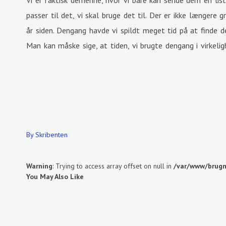
Vi er faktisk derhenne, hvor vi bare kan sende dem en lis
passer til det, vi skal bruge det til. Der er ikke længere g
år siden. Dengang havde vi spildt meget tid på at finde de 
Man kan måske sige, at tiden, vi brugte dengang i virkelig
By Skribenten
Warning
: Trying to access array offset on null in
/var/www/brugn
You May Also Like