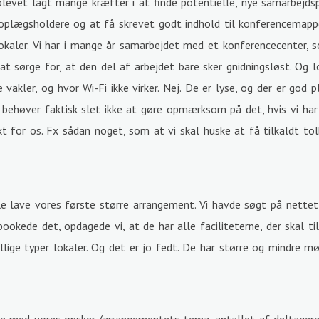
blevet lagt mange kræfter i at finde potentielle, nye samarbejdsp
 oplægsholdere og at få skrevet godt indhold til konferencemapper
 lokaler. Vi har i mange år samarbejdet med et konferencecenter,
t sørge for, at den del af arbejdet bare sker gnidningsløst. Og lo
akler, og hvor Wi-Fi ikke virker. Nej. De er lyse, og der er god p
behøver faktisk slet ikke at gøre opmærksom på det, hvis vi har b
t for os. Fx sådan noget, som at vi skal huske at få tilkaldt tolke
le lave vores første større arrangement. Vi havde søgt på nettet
okede det, opdagede vi, at de har alle faciliteterne, der skal til
llige typer lokaler. Og det er jo fedt. De har større og mindre mø