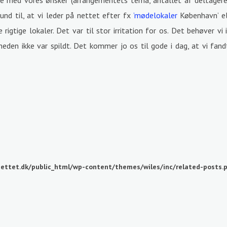
te med vores ønsker (arrangementets tema, antallet af deltagere o
rund til, at vi leder på nettet efter fx
’mødelokaler
København’ el
rigtige lokaler. Det var til stor irritation for os. Det behøver vi
heden ikke var spildt. Det kommer jo os til gode i dag, at vi fan
ettet.dk/public_html/wp-content/themes/wiles/inc/related-posts.