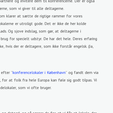
artnere og invitere dem til konferencerne. Der er også
ne, som vi giver til alle deltagerne.
 som klarer at sætte de rigtige rammer for vores
kalerne er utroligt gode. Det er ikke de her kolde
lads. Og sjove indslag, som gør, at deltagerne i
rug for specielt udstyr. De har det hele. Deres erfaring
, hvis der er deltagere, som ikke forstår engelsk. (Ja,
 efter ”
konferencelokaler i København
” og fandt dem via
, for at folk fra hele Europa kan føle sig godt tilpas. Vi
delokaler, som vi ofte bruger.