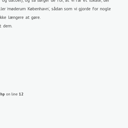
g datoer), og så sørger de for, at vi får et lokale, der
ler ’møderum København’, sådan som vi gjorde for nogle
 ikke længere at gøre.
dt dem.
php
on line
12