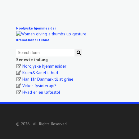
Nordjyske hjemmesider
Kram&Kanel tilbud
Seneste indlæg
Nordjyske hjemmesider
Kram&Kanel tilbud
Han får Danmark til at grine
Virker fysioterapi?
Hvad er en løftestol
© 2026 . All Rights Reserved.