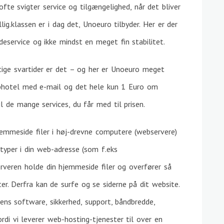
ofte svigter service og tilgængelighed, når det bliver
ig.klassen er i dag det, Unoeuro tilbyder. Her er der
deservice og ikke mindst en meget fin stabilitet.
tige svartider er det – og her er Unoeuro meget
webhotel med e-mail og det hele kun 1 Euro om
il de mange services, du får med til prisen.
emmeside filer i høj-drevne computere (webservere)
typer i din web-adresse (som f.eks
rveren holde din hjemmeside filer og overfører så
er. Derfra kan de surfe og se siderne på dit website.
 dens software, sikkerhed, support, båndbredde,
di vi leverer web-hosting-tjenester til over en