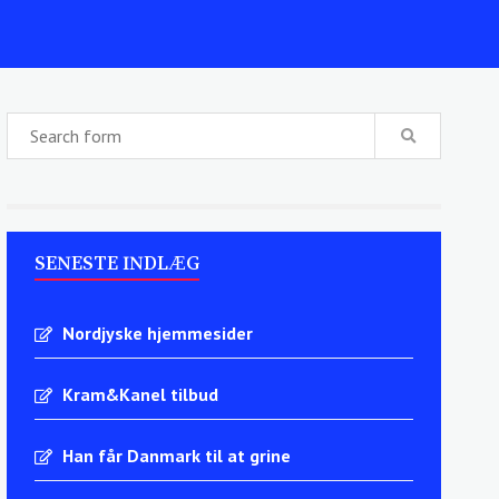
SENESTE INDLÆG
Nordjyske hjemmesider
Kram&Kanel tilbud
Han får Danmark til at grine