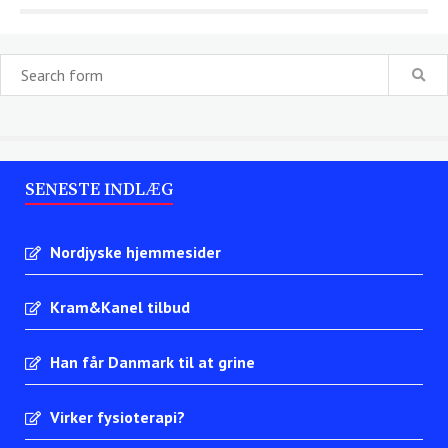
SENESTE INDLÆG
Nordjyske hjemmesider
Kram&Kanel tilbud
Han får Danmark til at grine
Virker fysioterapi?