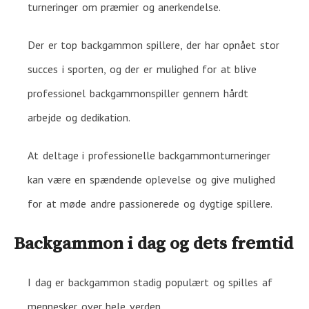
turneringer om præmier og anerkendelse.
Der er top backgammon spillere, der har opnået stor
succes i sporten, og der er mulighed for at blive
professionel backgammonspiller gennem hårdt
arbejde og dedikation.
At deltage i professionelle backgammonturneringer
kan være en spændende oplevelse og give mulighed
for at møde andre passionerede og dygtige spillere.
Backgammon i dag og dets fremtid
I dag er backgammon stadig populært og spilles af
mennesker over hele verden.