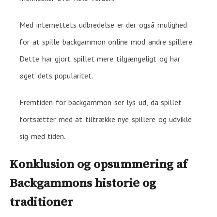
Med internettets udbredelse er der også mulighed
for at spille backgammon online mod andre spillere.
Dette har gjort spillet mere tilgængeligt og har
øget dets popularitet.
Fremtiden for backgammon ser lys ud, da spillet
fortsætter med at tiltrække nye spillere og udvikle
sig med tiden.
Konklusion og opsummering af
Backgammons historie og
traditioner