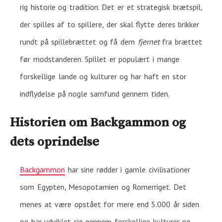
rig historie og tradition. Det er et strategisk brætspil,
der spilles af to spillere, der skal flytte deres brikker
rundt på spillebrættet og få dem
fjernet
fra brættet
før modstanderen. Spillet er populært i mange
forskellige lande og kulturer og har haft en stor
indflydelse på nogle samfund gennem tiden.
Historien om Backgammon og
dets oprindelse
Backgammon
har sine rødder i gamle civilisationer
som Egypten, Mesopotamien og Romerriget. Det
menes at være opstået for mere end 5.000 år siden
og har udviklet sig gennem forskellige kulturer og