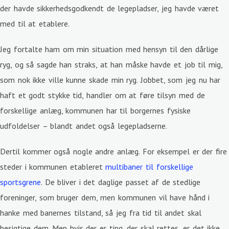
der havde sikkerhedsgodkendt de legepladser, jeg havde været
med til at etablere.
Jeg fortalte ham om min situation med hensyn til den dårlige
ryg, og så sagde han straks, at han måske havde et job til mig,
som nok ikke ville kunne skade min ryg. Jobbet, som jeg nu har
haft et godt stykke tid, handler om at føre tilsyn med de
forskellige anlæg, kommunen har til borgernes fysiske
udfoldelser – blandt andet også legepladserne.
Dertil kommer også nogle andre anlæg. For eksempel er der fire
steder i kommunen etableret
multibaner til forskellige
sportsgrene
. De bliver i det daglige passet af de stedlige
foreninger, som bruger dem, men kommunen vil have hånd i
hanke med banernes tilstand, så jeg fra tid til andet skal
besigtige dem. Men hvis der er ting, der skal rettes, er det ikke