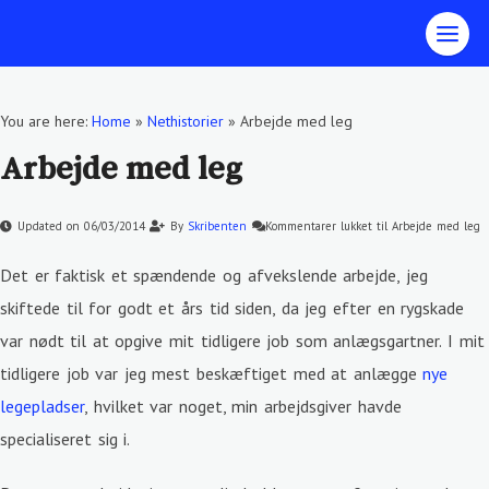
You are here:
Home
»
Nethistorier
»
Arbejde med leg
Arbejde med leg
Updated on 06/03/2014
By
Skribenten
Kommentarer lukket
til Arbejde med leg
Det er faktisk et spændende og afvekslende arbejde, jeg
skiftede til for godt et års tid siden, da jeg efter en rygskade
var nødt til at opgive mit tidligere job som anlægsgartner. I mit
tidligere job var jeg mest beskæftiget med at anlægge
nye
legepladser
, hvilket var noget, min arbejdsgiver havde
specialiseret sig i.